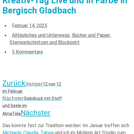
Kreativ-Tag Live und in Farbe in
Bergisch Gladbach
Februar 14, 2025
Alltägliches und Unterwegs
Bücher und Papier
,
,
Stempelschnitzen und Blockprint
5 Kommentare
Zurück
Voriger
12 von 12
im Februar
Nächster
Siebdruck mit Stoff
und Seele im
Nächster
AlmaTela
Das könnte fast zur Tradition werden: Im Januar treffen sich
Michaela
,
Claudia
,
Tabea
und ich im Müllerin Art Studio zum