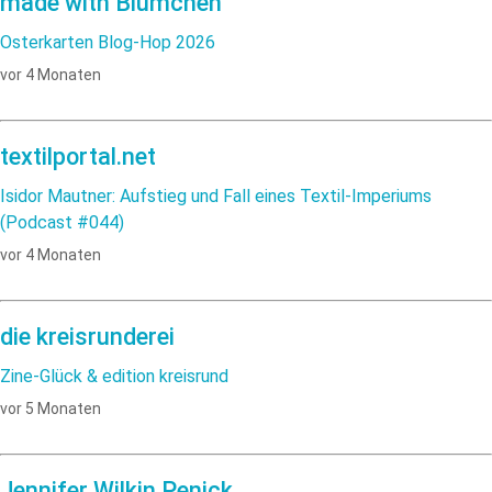
made with Blümchen
Osterkarten Blog-Hop 2026
vor 4 Monaten
textilportal.net
Isidor Mautner: Aufstieg und Fall eines Textil-Imperiums
(Podcast #044)
vor 4 Monaten
die kreisrunderei
Zine-Glück & edition kreisrund
vor 5 Monaten
Jennifer Wilkin Penick