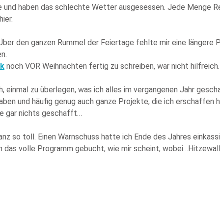
use und haben das schlechte Wetter ausgesessen. Jede Menge R
ier.
g. Über den ganzen Rummel der Feiertage fehlte mir eine längere
en.
ck
noch VOR Weihnachten fertig zu schreiben, war nicht hilfreich.
ich, einmal zu überlegen, was ich alles im vergangenen Jahr gesc
 haben und häufig genug auch ganze Projekte, die ich erschaffe
be gar nichts geschafft…
nz so toll. Einen Warnschuss hatte ich Ende des Jahres einkassi
das volle Programm gebucht, wie mir scheint, wobei…Hitzewallun