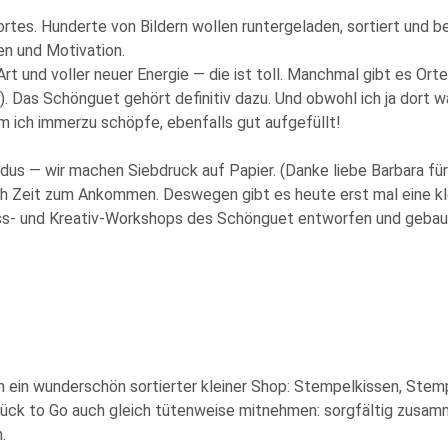
rtes. Hunderte von Bildern wollen runtergeladen, sortiert und 
en und Motivation.
und voller neuer Energie — die ist toll. Manchmal gibt es Orte
ell). Das Schönguet gehört definitiv dazu. Und obwohl ich ja dor
m ich immerzu schöpfe, ebenfalls gut aufgefüllt!
us — wir machen Siebdruck auf Papier. (Danke liebe Barbara für
ch Zeit zum Ankommen. Deswegen gibt es heute erst mal eine k
ness- und Kreativ-Workshops des Schönguet entworfen und geba
ein wunderschön sortierter kleiner Shop: Stempelkissen, Stempe
ück to Go auch gleich tütenweise mitnehmen: sorgfältig zusamm
.