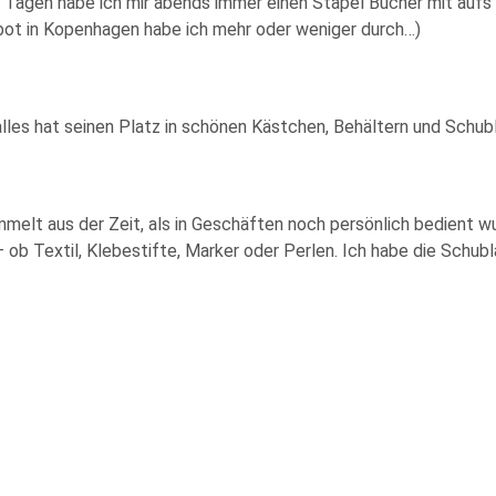
den Tagen habe ich mir abends immer einen Stapel Bücher mit au
bot in Kopenhagen habe ich mehr oder weniger durch…)
alles hat seinen Platz in schönen Kästchen, Behältern und Schub
mmelt aus der Zeit, als in Geschäften noch persönlich bedient 
— ob Textil, Klebestifte, Marker oder Perlen. Ich habe die Schub