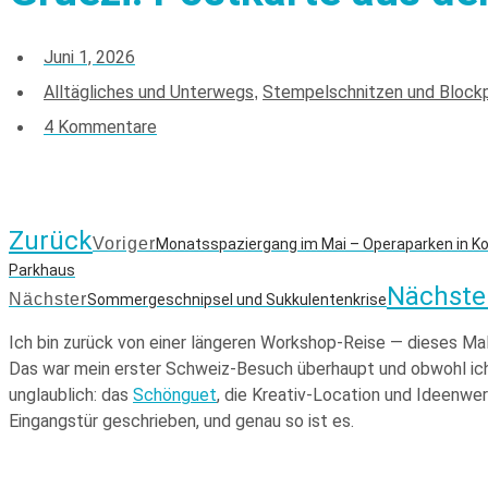
Juni 1, 2026
Alltägliches und Unterwegs
Stempelschnitzen und Blockp
,
4 Kommentare
Zurück
Voriger
Monatsspaziergang im Mai – Operaparken in K
Parkhaus
Nächste
Nächster
Sommergeschnipsel und Sukkulentenkrise
Ich bin zurück von einer längeren Workshop-Reise — dieses Mal
Das war mein erster Schweiz-Besuch überhaupt und obwohl ich v
unglaublich: das
Schönguet
, die Kreativ-Location und Ideenwer
Eingangstür geschrieben, und genau so ist es.