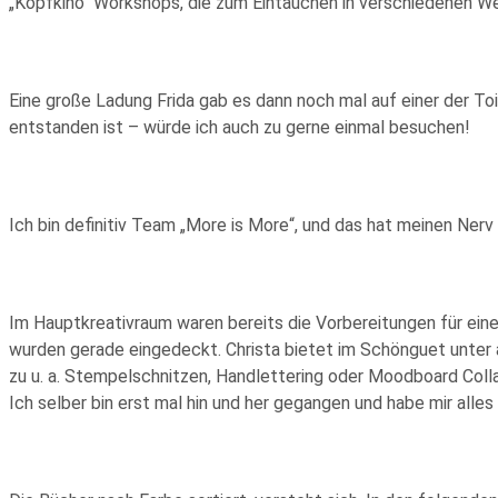
„Kopfkino“ Workshops, die zum Eintauchen in verschiedenen Wel
Eine große Ladung Frida gab es dann noch mal auf einer der To
entstanden ist – würde ich auch zu gerne einmal besuchen!
Ich bin definitiv Team „More is More“, und das hat meinen Nerv 
Im Hauptkreativraum waren bereits die Vorbereitungen für ei
wurden gerade eingedeckt. Christa bietet im Schönguet unter
zu u. a. Stempelschnitzen, Handlettering oder Moodboard Coll
Ich selber bin erst mal hin und her gegangen und habe mir all