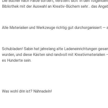
Die Bücher nach Farbe sortiert, versteht sich. In den folgen
Bibliothek mit der Auswahl an Kreativ-Büchern sehr… das Ange
Alle Materialien und Werkzeuge richtig gut durchorganisiert — 
Schubladen! Sabin hat jahrelang alte Ladeneinrichtungen gesa
wurden, und diese Kästen sind randvoll mit Kreativmaterialien 
es Hunderte sein.
Was wohl drin ist? Nähnadeln!