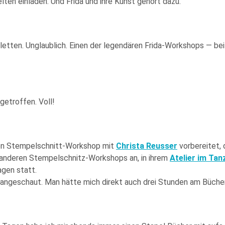
ten einladen. Und Frida und ihre Kunst gehört dazu.
iletten. Unglaublich. Einen der legendären Frida-Workshops — b
getroffen. Voll!
nen Stempelschnitt-Workshop mit
Christa Reusser
vorbereitet, 
 anderen Stempelschnitz-Workshops an, in ihrem
Atelier im Ta
agen statt.
es angeschaut. Man hätte mich direkt auch drei Stunden am Büch