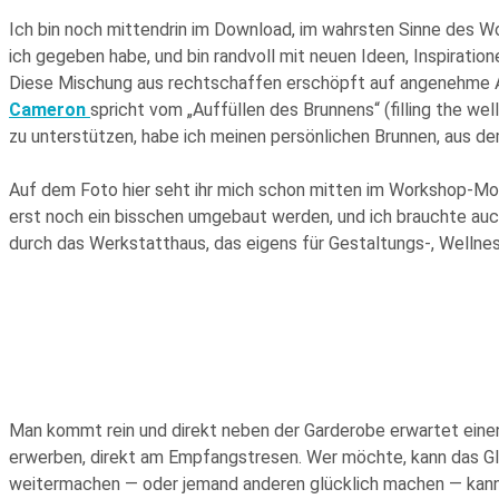
Ich bin noch mittendrin im Download, im wahrsten Sinne des Wo
ich gegeben habe, und bin randvoll mit neuen Ideen, Inspiration
Diese Mischung aus rechtschaffen erschöpft auf angenehme Art 
Cameron
spricht vom „Auffüllen des Brunnens“ (filling the w
zu unterstützen, habe ich meinen persönlichen Brunnen, aus de
Auf dem Foto hier seht ihr mich schon mitten im Workshop-Mod
erst noch ein bisschen umgebaut werden, und ich brauchte au
durch das Werkstatthaus, das eigens für Gestaltungs-, Well
Man kommt rein und direkt neben der Garderobe erwartet einen 
erwerben, direkt am Empfangstresen. Wer möchte, kann das Gl
weitermachen — oder jemand anderen glücklich machen — kann