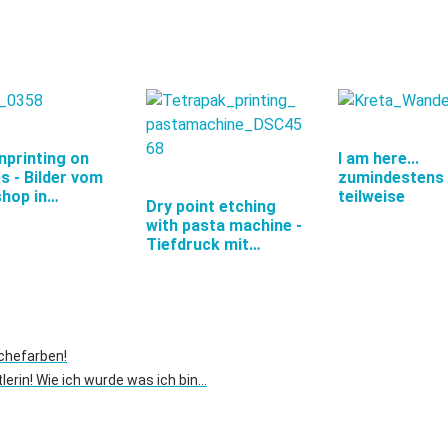
nprinting on
I am here...
es - Bilder vom
zumindestens
hop in…
teilweise
Dry point etching
with pasta machine -
Tiefdruck mit…
chefarben!
tlerin! Wie ich wurde was ich bin…