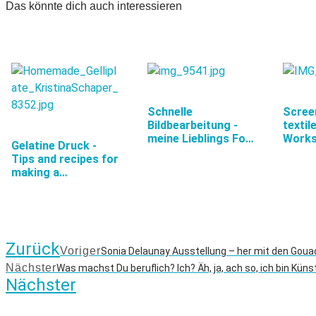
Das könnte dich auch interessieren
Schnelle
Scree
Bildbearbeitung -
textil
meine Lieblings Foto
Works
Gelatine Druck -
Apps…
Tips and recipes for
making a…
Zurück
Voriger
Sonia Delaunay Ausstellung – her mit den Goua
Nächster
Was machst Du beruflich? Ich? Äh, ja, ach so, ich bin Küns
Nächster