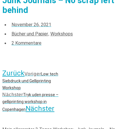
Junk Journals – No scrap left
behind
November 26, 2021
Bücher und Papier
Workshops
,
2 Kommentare
Zurück
Voriger
Low tech
Siebdruck und Gelliprinting
Workshop
Nächster
Tryk uden presse –
gelliprinting workshop in
Nächster
Copenhagen