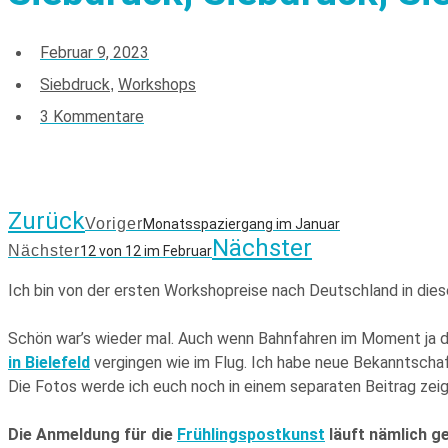
Februar 9, 2023
Siebdruck
Workshops
,
3 Kommentare
Zurück
Voriger
Monatsspaziergang im Januar
Nächster
Nächster
12 von 12 im Februar
Ich bin von der ersten Workshopreise nach Deutschland in die
Schön war’s wieder mal. Auch wenn Bahnfahren im Moment ja du
in Bielefeld
vergingen wie im Flug. Ich habe neue Bekanntscha
Die Fotos werde ich euch noch in einem separaten Beitrag zeig
Die Anmeldung für die
Frühlingspostkunst
läuft nämlich g