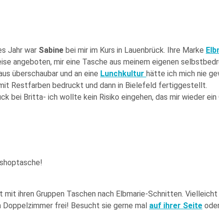
tes Jahr war
Sabine
bei mir im Kurs in Lauenbrück. Ihre Marke
Elb
ise angeboten, mir eine Tasche aus meinem eigenen selbstbedruc
aus überschaubar und an eine
Lunchkultur
hätte ich mich nie ge
it Restfarben bedruckt und dann in Bielefeld fertiggestellt.
k bei Britta- ich wollte kein Risiko eingehen, das mir wieder ein
kshoptasche!
it ihren Gruppen Taschen nach Elbmarie-Schnitten. Vielleicht w
in Doppelzimmer frei! Besucht sie gerne mal
auf ihrer Seite
oder