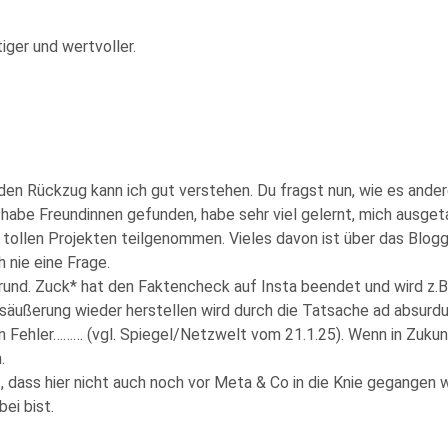
iger und wertvoller.
en Rückzug kann ich gut verstehen. Du fragst nun, wie es andere
habe Freundinnen gefunden, habe sehr viel gelernt, mich ausge
tollen Projekten teilgenommen. Vieles davon ist über das Blogge
 nie eine Frage.
und. Zuck* hat den Faktencheck auf Insta beendet und wird z.B
ungsäußerung wieder herstellen wird durch die Tatsache ad absu
in Fehler……… (vgl. Spiegel/Netzwelt vom 21.1.25). Wenn in Zukun
.
f, dass hier nicht auch noch vor Meta & Co in die Knie gegangen w
ei bist.