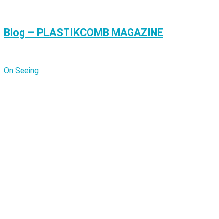
Blog – PLASTIKCOMB MAGAZINE
On Seeing
vor 6 Monaten
Improv Quilting Blog | Sherri Lynn Wood
Finding Refuge in Craft
vor 6 Monaten