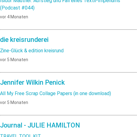
Isidor Mautner: Aufstieg und Fall eines Textil-Imperiums
(Podcast #044)
vor 4 Monaten
die kreisrunderei
Zine-Glück & edition kreisrund
vor 5 Monaten
Jennifer Wilkin Penick
All My Free Scrap Collage Papers (in one download)
vor 5 Monaten
Journal - JULIE HAMILTON
TRAVEL TOOL KIT